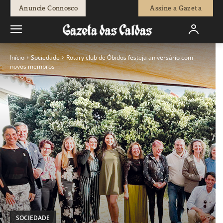
Anuncie Connosco
Assine a Gazeta
Início
Sociedade
Rotary club de Óbidos festeja aniversário com
novos membros
SOCIEDADE