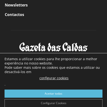
Newsletters
Contactos
Estamos a utilizar cookies para lhe proporcionar a melhor
experiência no nosso website.
Pode saber mais sobre os cookies que estamos a utilizar ou
SOBRE NÓS
desactivá-los em
configurar cookies
Com sede nas Caldas da Rainha e mais de 90 anos de
.
existência, é o jornal regional com maior número de leitores
a sul de distrito de Leiria, com mais de 40.000 leitores por
Aceitar todas
toda a região Oeste. Jornal com distribuição em Portugal
Continental e assinatura online.
Configurar Cookies