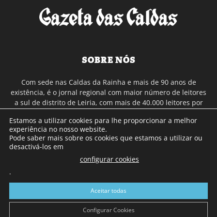
SOBRE NÓS
Com sede nas Caldas da Rainha e mais de 90 anos de
existência, é o jornal regional com maior número de leitores
a sul de distrito de Leiria, com mais de 40.000 leitores por
toda a região Oeste. Jornal com distribuição em Portugal
Estamos a utilizar cookies para lhe proporcionar a melhor
Continental e assinatura online.
experiência no nosso website.
Pode saber mais sobre os cookies que estamos a utilizar ou
desactivá-los em
SIGA-NOS
configurar cookies
.
Aceitar todas
Configurar Cookies
© Gazeta das Caldas - 2026