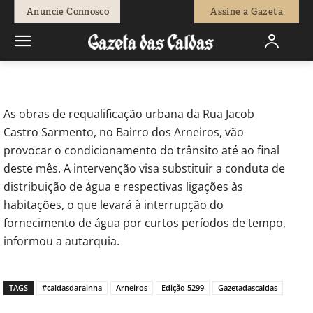
-
Joel Ribeiro
11 de Outubro, 2019
836
0
Anuncie Connosco
Assine a Gazeta
Início
Sociedade
Trânsito condicionado no Bairro dos Arneiros
As obras de requalificação urbana da Rua Jacob
Castro Sarmento, no Bairro dos Arneiros, vão
provocar o condicionamento do trânsito até ao final
deste mês. A intervenção visa substituir a conduta de
distribuição de água e respectivas ligações às
habitações, o que levará à interrupção do
fornecimento de água por curtos períodos de tempo,
informou a autarquia.
TAGS
#caldasdarainha
Arneiros
Edição 5299
Gazetadascaldas