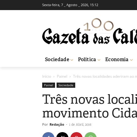
Sexta-feira, 7 _ Agosto _ 2026, 15:12
Sociedade
Política
Economia
Início
Painel
Três novas localidades aderiram ao 
Painel
Sociedade
Três novas loca
movimento Cida
Por
Redação
-
1 de Abril, 2016