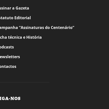
ssinar a Gazeta
statuto Editorial
ampanha “Assinaturas do Centenário”
icha técnica e História
odcasts
ewsletters
ontactos
IGA-NOS