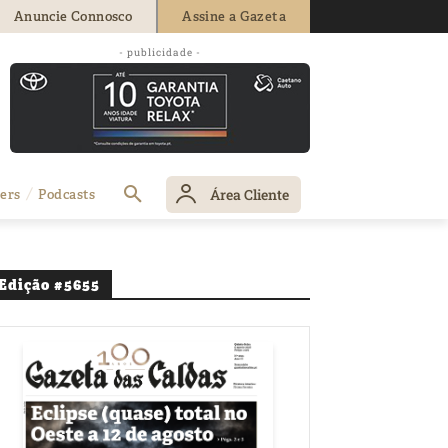
Anuncie Connosco
Assine a Gazeta
- publicidade -
Área Cliente
ers
Podcasts
Edição #5655