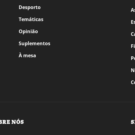
Desporto
A
Temáticas
E
Opinião
C
Suplementos
F
À mesa
P
N
C
BRE NÓS
S