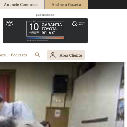
Anuncie Connosco
Assine a Gazeta
- publicidade -
Área Cliente
ers
Podcasts