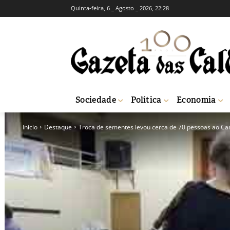
Quinta-feira, 6 _ Agosto _ 2026, 22:28
Sociedade
Política
Economia
Início
Destaque
Troca de sementes levou cerca de 70 pessoas ao C