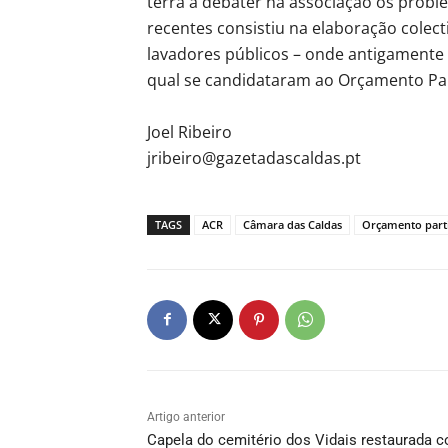
terra a debater na associação os prob
recentes consistiu na elaboração colec
lavadores públicos – onde antigamente
qual se candidataram ao Orçamento Par
Joel Ribeiro
jribeiro@gazetadascaldas.pt
TAGS
ACR
Câmara das Caldas
Orçamento parti
Artigo anterior
Capela do cemitério dos Vidais restaurada 