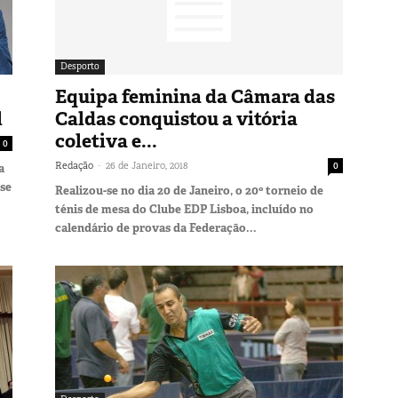
Desporto
Equipa feminina da Câmara das
l
Caldas conquistou a vitória
coletiva e...
0
-
Redação
26 de Janeiro, 2018
0
a
-se
Realizou-se no dia 20 de Janeiro, o 20º torneio de
ténis de mesa do Clube EDP Lisboa, incluído no
calendário de provas da Federação...