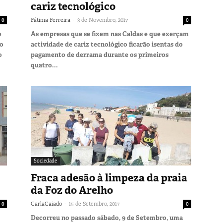
cariz tecnológico
-
0
Fátima Ferreira
3 de Novembro, 2017
0
o
As empresas que se fixem nas Caldas e que exerçam
ão
actividade de cariz tecnológico ficarão isentas do
o
pagamento de derrama durante os primeiros
quatro...
Sociedade
Fraca adesão à limpeza da praia
da Foz do Arelho
-
0
CarlaCaiado
15 de Setembro, 2017
0
Decorreu no passado sábado, 9 de Setembro, uma