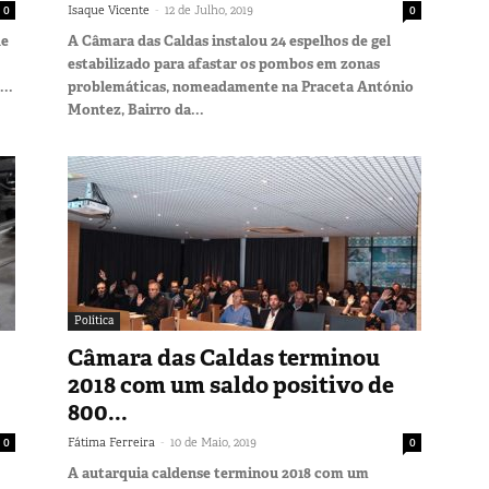
-
0
Isaque Vicente
12 de Julho, 2019
0
de
A Câmara das Caldas instalou 24 espelhos de gel
estabilizado para afastar os pombos em zonas
..
problemáticas, nomeadamente na Praceta António
Montez, Bairro da...
Política
Câmara das Caldas terminou
2018 com um saldo positivo de
800...
-
0
Fátima Ferreira
10 de Maio, 2019
0
A autarquia caldense terminou 2018 com um