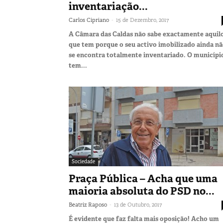
inventariação...
-
Carlos Cipriano
15 de Dezembro, 2017
A Câmara das Caldas não sabe exactamente aquil
que tem porque o seu activo imobilizado ainda n
se encontra totalmente inventariado. O municípi
tem...
Sociedade
Praça Pública – Acha que uma
maioria absoluta do PSD no...
-
Beatriz Raposo
13 de Outubro, 2017
É evidente que faz falta mais oposição! Acho um