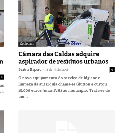
Sociedade
Câmara das Caldas adquire
m
aspirador de resíduos urbanos
-
Beatriz Raposo
18 de Maio, 2018
0
0
O novo equipamento do serviço de higiene e
limpeza da autarquia chama-se Glutton e custou
tas
15.000 euros (mais IVA) ao município. Trata-se de
l,
um...