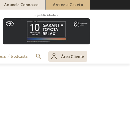
Anuncie Connosco
Assine a Gazeta
- publicidade -
Área Cliente
ers
Podcasts