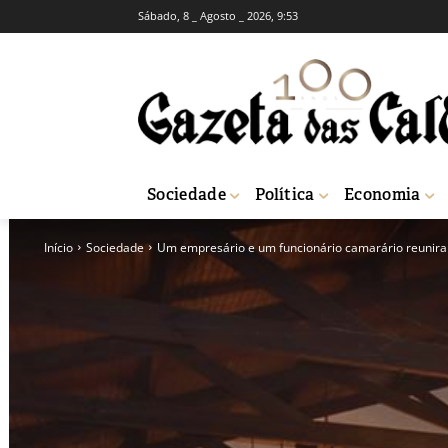
Sábado, 8 _ Agosto _ 2026, 9:53
Sociedade
Política
Economia
Início
Sociedade
Um empresário e um funcionário camarário reuniram