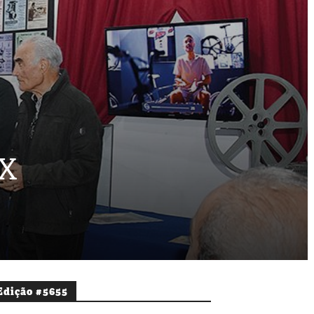
MX
Edição #5655