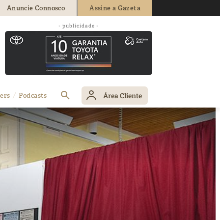
Anuncie Connosco
Assine a Gazeta
- publicidade -
Área Cliente
ers
Podcasts