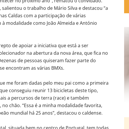
ontecer no próximo ano”, rematou o convidado.
salientou o trabalho de Mário Silva e destacou “a
nas Caldas com a participação de várias
am à modalidade como João Almeida e António
pto de apoiar a iniciativa que está a ser
ecionador na abertura da nova área, que fica no
Dezenas de pessoas quiseram fazer parte do
se encontram as várias BMXs.
que me foram dadas pelo meu pai como a primeira
 que conseguiu reunir 13 bicicletas deste tipo,
ais a percursos de terra (race) e também
, no chão. “Essa é a minha modalidade favorita,
ão mundial há 25 anos”, destacou o caldense.
atal, situada bem no centro de Portugal, tem todas