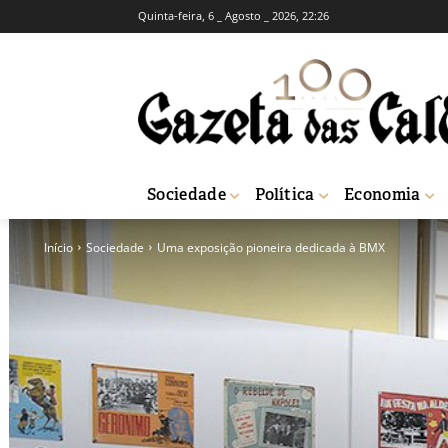
Quinta-feira, 6 _ Agosto _ 2026, 22:26
Sociedade
Política
Economia
Início
Sociedade
Uma exposição pioneira dedicada à BMX