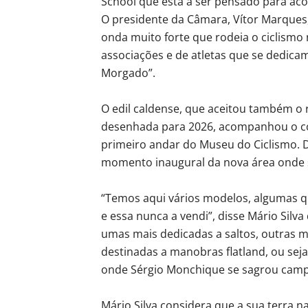
School que está a ser pensado para ac
O presidente da Câmara, Vítor Marques, 
onda muito forte que rodeia o ciclismo 
associações e de atletas que se dedic
Morgado”.
O edil caldense, que aceitou também o re
desenhada para 2026, acompanhou o col
primeiro andar do Museu do Ciclismo. 
momento inaugural da nova área onde 
“Temos aqui vários modelos, algumas 
e essa nunca a vendi”, disse Mário Silva
umas mais dedicadas a saltos, outras m
destinadas a manobras flatland, ou seja
onde Sérgio Monchique se sagrou campe
Mário Silva considera que a sua terra n