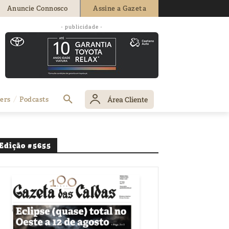
Anuncie Connosco
Assine a Gazeta
- publicidade -
Área Cliente
ers
Podcasts
Edição #5655