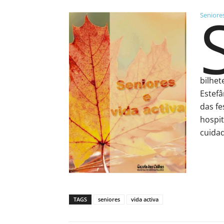
Seniores
bilhet
Estefâ
das fe
hospit
cuidad
TAGS
seniores
vida activa