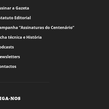
ssinar a Gazeta
statuto Editorial
ampanha “Assinaturas do Centenário”
icha técnica e História
odcasts
ewsletters
ontactos
IGA-NOS