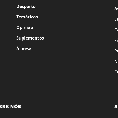
Desporto
A
Temáticas
E
Opinião
C
Suplementos
F
À mesa
P
N
C
BRE NÓS
S