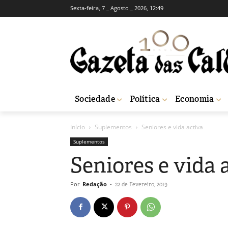
Sexta-feira, 7 _ Agosto _ 2026, 12:49
Sociedade
Política
Economia
Início
Suplementos
Seniores e vida activa
Suplementos
Seniores e vida 
Por
Redação
-
22 de Fevereiro, 2019