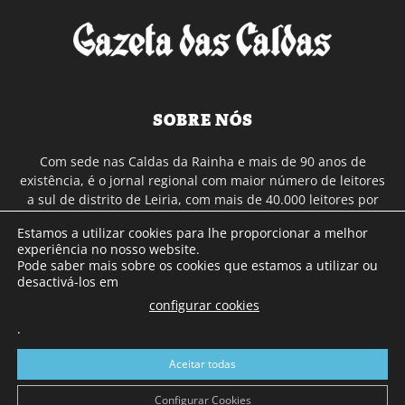
SOBRE NÓS
Com sede nas Caldas da Rainha e mais de 90 anos de
existência, é o jornal regional com maior número de leitores
a sul de distrito de Leiria, com mais de 40.000 leitores por
toda a região Oeste. Jornal com distribuição em Portugal
Estamos a utilizar cookies para lhe proporcionar a melhor
Continental e assinatura online.
experiência no nosso website.
Pode saber mais sobre os cookies que estamos a utilizar ou
desactivá-los em
SIGA-NOS
configurar cookies
.
Aceitar todas
Configurar Cookies