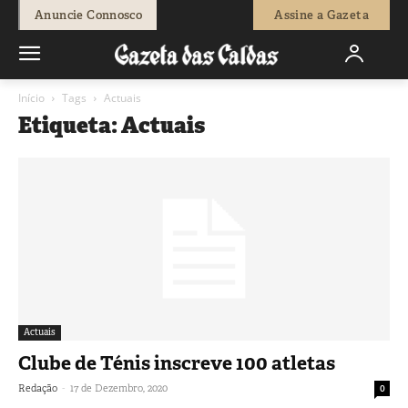
Anuncie Connosco
Assine a Gazeta
Início
Tags
Actuais
Etiqueta: Actuais
Actuais
Clube de Ténis inscreve 100 atletas
-
Redação
17 de Dezembro, 2020
0