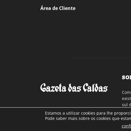
Área de Cliente
SO
Com 
exis
sul 
a re
Estamos a utilizar cookies para lhe proporc
Cont
Pode saber mais sobre os cookies que estam
conf