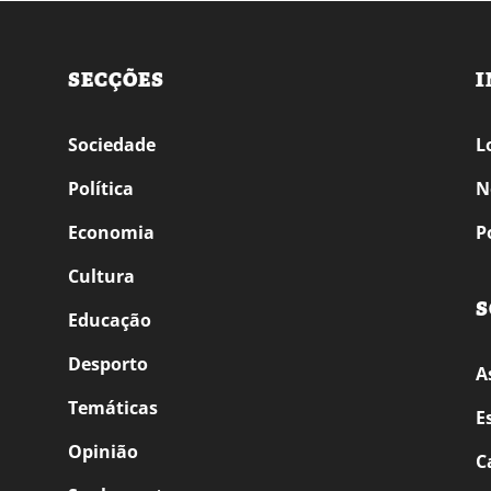
SECÇÕES
I
Sociedade
L
Política
N
Economia
P
Cultura
S
Educação
Desporto
A
Temáticas
E
Opinião
C