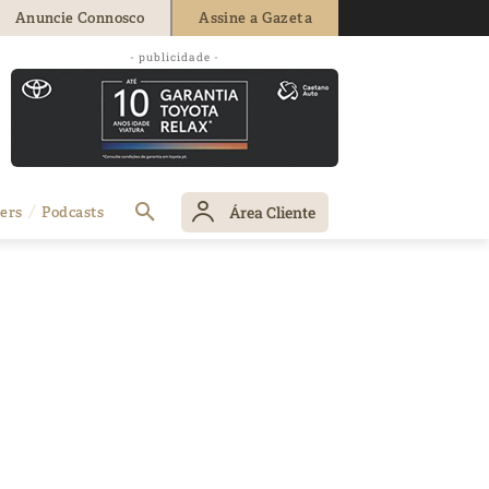
Anuncie Connosco
Assine a Gazeta
- publicidade -
Área Cliente
ers
Podcasts