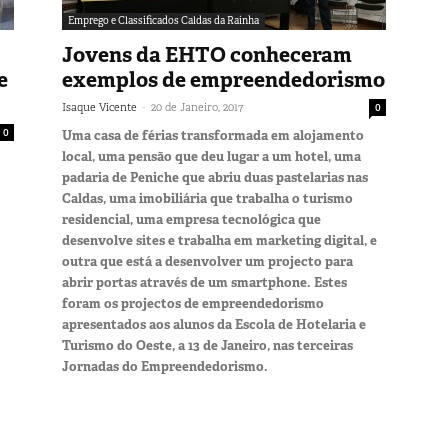
Emprego e Classificados Caldas da Rainha
Jovens da EHTO conheceram
e
exemplos de empreendedorismo
-
Isaque Vicente
20 de Janeiro, 2017
0
0
Uma casa de férias transformada em alojamento
local, uma pensão que deu lugar a um hotel, uma
padaria de Peniche que abriu duas pastelarias nas
Caldas, uma imobiliária que trabalha o turismo
residencial, uma empresa tecnológica que
desenvolve sites e trabalha em marketing digital, e
outra que está a desenvolver um projecto para
abrir portas através de um smartphone. Estes
foram os projectos de empreendedorismo
apresentados aos alunos da Escola de Hotelaria e
Turismo do Oeste, a 13 de Janeiro, nas terceiras
Jornadas do Empreendedorismo.