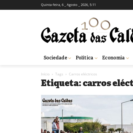
Quinta-feira, 6 _ Agosto _ 2026, 5:11
Sociedade
Política
Economia
Início
Tags
Carros eléctricos
Etiqueta: carros eléc