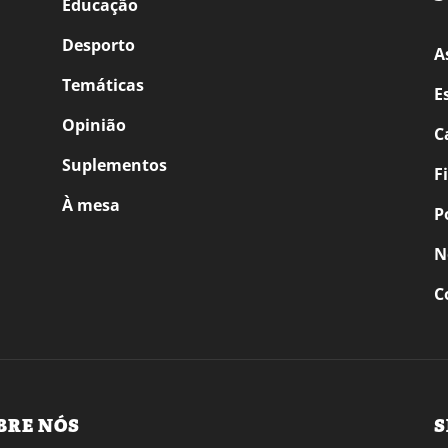
Educação
Desporto
A
Temáticas
E
Opinião
C
Suplementos
F
À mesa
P
N
C
BRE NÓS
S