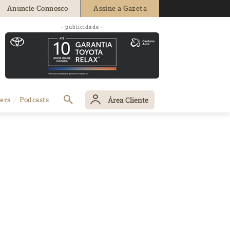
Anuncie Connosco
Assine a Gazeta
- publicidade -
Área Cliente
ers
Podcasts