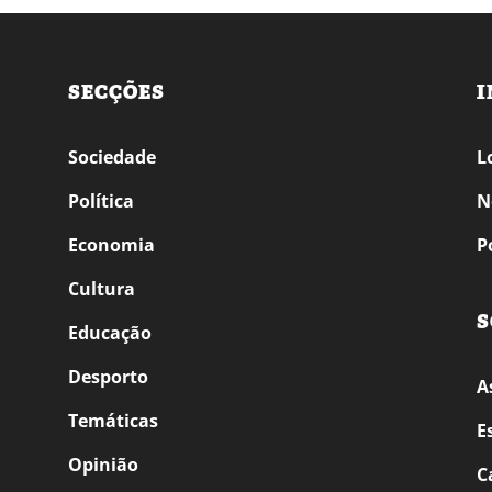
SECÇÕES
I
Sociedade
L
Política
N
Economia
P
Cultura
S
Educação
Desporto
A
Temáticas
E
Opinião
C