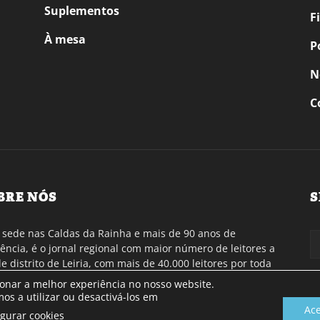
Suplementos
F
À mesa
P
N
C
BRE NÓS
S
sede nas Caldas da Rainha e mais de 90 anos de
tência, é o jornal regional com maior número de leitores a
de distrito de Leiria, com mais de 40.000 leitores por toda
gião Oeste. Jornal com distribuição em Portugal
ionar a melhor experiência no nosso website.
inental e assinatura online.
os a utilizar ou desactivá-los em
Ace
igurar cookies