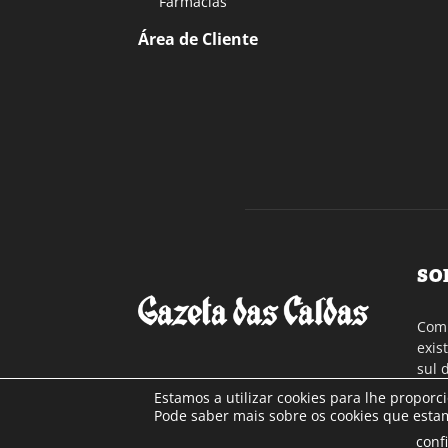
Farmácias
Área de Cliente
SO
Com 
exis
sul 
a re
Estamos a utilizar cookies para lhe proporc
Cont
Pode saber mais sobre os cookies que estam
conf