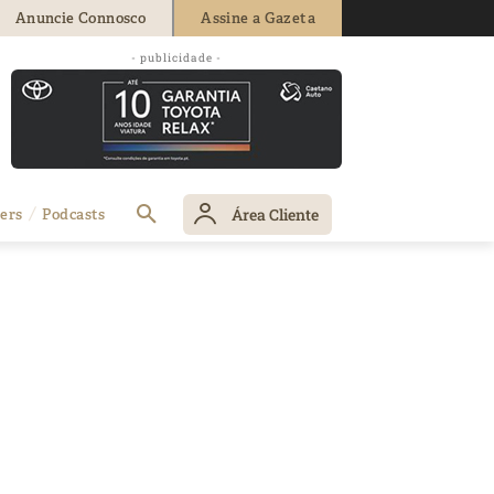
Anuncie Connosco
Assine a Gazeta
- publicidade -
Área Cliente
ers
Podcasts