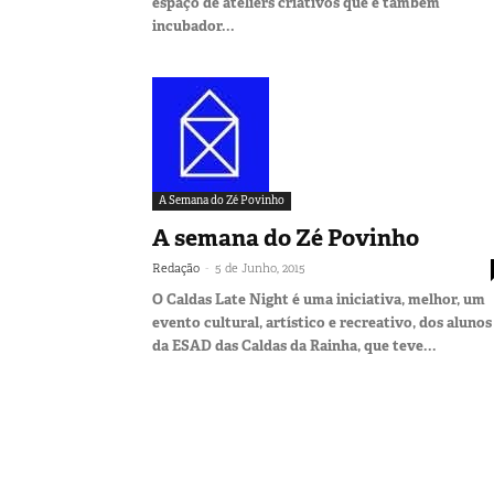
espaço de ateliers criativos que é também
incubador...
A Semana do Zé Povinho
A semana do Zé Povinho
-
Redação
5 de Junho, 2015
O Caldas Late Night é uma iniciativa, melhor, um
evento cultural, artístico e recreativo, dos alunos
da ESAD das Caldas da Rainha, que teve...