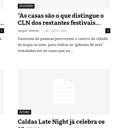
Sociedade
“As casas são o que distingue o
..
CLN dos restantes festivais...
-
0
Isaque Vicente
7 de Junho, 2019
0
s
Centenas de pessoas percorrem o centro da cidade,
de mapa na mão, para visitar as “galerias de arte”
instaladas em 50 casas que os...
Actuais
Caldas Late Night já celebra os