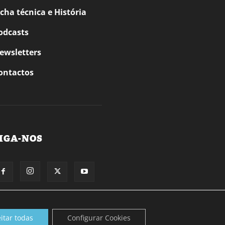
icha técnica e História
odcasts
ewsletters
ontactos
IGA-NOS
itar todas
Configurar Cookies