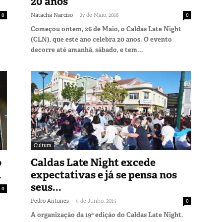
20 anos
-
0
Natacha Narciso
27 de Maio, 2016
0
Começou ontem, 26 de Maio, o Caldas Late Night
(CLN), que este ano celebra 20 anos. O evento
decorre até amanhã, sábado, e tem...
Cultura
o
Caldas Late Night excede
.
expectativas e já se pensa nos
seus...
0
-
Pedro Antunes
5 de Junho, 2015
0
A organização da 19ª edição do Caldas Late Night,