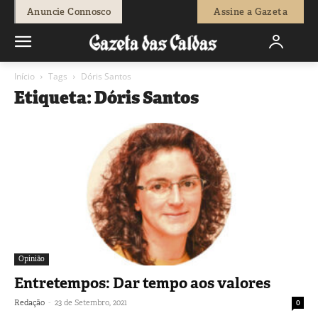
Anuncie Connosco
Assine a Gazeta
Início
Tags
Dóris Santos
Etiqueta: Dóris Santos
Opinião
Entretempos: Dar tempo aos valores
-
Redação
23 de Setembro, 2021
0