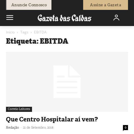
Anuncie Connosco
Assine a Gazeta
Início
Tags
EBITDA
Etiqueta: EBITDA
Correio Leitores
Que Centro Hospitalar aí vem?
-
Redação
21 de Setembro, 2018
0