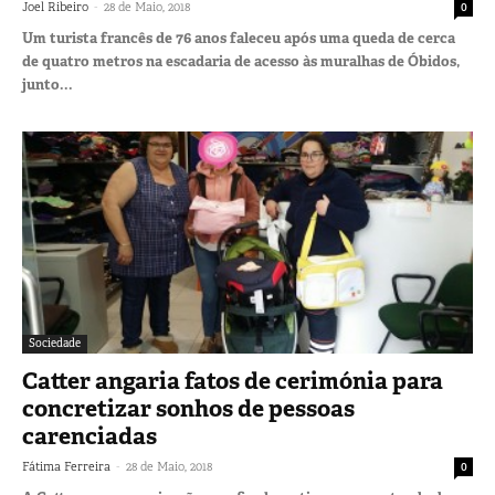
-
Joel Ribeiro
28 de Maio, 2018
0
Um turista francês de 76 anos faleceu após uma queda de cerca
de quatro metros na escadaria de acesso às muralhas de Óbidos,
junto...
Sociedade
Catter angaria fatos de cerimónia para
concretizar sonhos de pessoas
carenciadas
-
Fátima Ferreira
28 de Maio, 2018
0