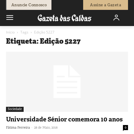
Anuncie Connosco
Assine a Gazeta
Início
Tags
Edição 5227
Etiqueta: Edição 5227
Sociedade
Universidade Sénior comemora 10 anos
-
Fátima Ferreira
28 de Maio, 2018
0