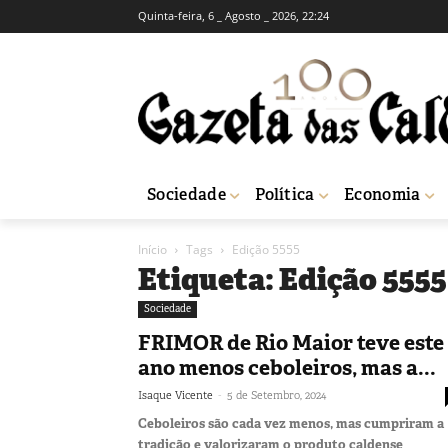
Quinta-feira, 6 _ Agosto _ 2026, 22:24
Sociedade
Política
Economia
Início
Tags
Edição 5555
Etiqueta: Edição 5555
Sociedade
FRIMOR de Rio Maior teve este
ano menos ceboleiros, mas a...
-
Isaque Vicente
5 de Setembro, 2024
Ceboleiros são cada vez menos, mas cumpriram a
tradição e valorizaram o produto caldense