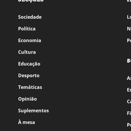
Sociedade
L
Política
N
Economia
P
Cultura
S
Educação
Desporto
A
Temáticas
E
Opinião
C
Suplementos
F
À mesa
P