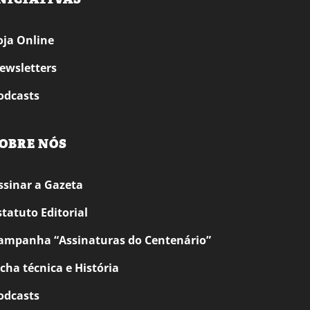
oja Online
ewsletters
odcasts
OBRE NÓS
ssinar a Gazeta
statuto Editorial
ampanha “Assinaturas do Centenário”
icha técnica e História
odcasts