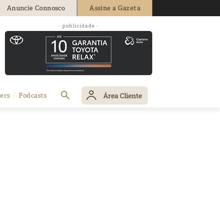
Anuncie Connosco
Assine a Gazeta
- publicidade -
Área Cliente
ers
Podcasts