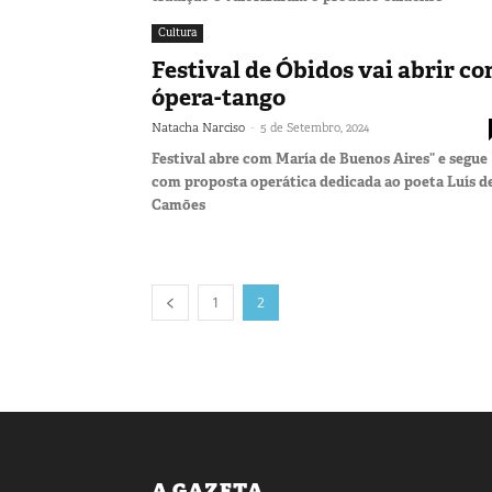
Cultura
Festival de Óbidos vai abrir c
ópera-tango
-
Natacha Narciso
5 de Setembro, 2024
Festival abre com María de Buenos Aires” e segue
com proposta operática dedicada ao poeta Luís d
Camões
1
2
A GAZETA