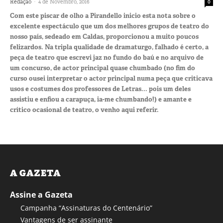
-
Redação
4 de Novembro, 2016
0
Com este piscar de olho a Pirandello inicio esta nota sobre o
excelente espectáculo que um dos melhores grupos de teatro do
nosso país, sedeado em Caldas, proporcionou a muito poucos
felizardos. Na tripla qualidade de dramaturgo, falhado é certo, a
peça de teatro que escrevi jaz no fundo do baú e no arquivo de
um concurso, de actor principal quase chumbado (no fim do
curso ousei interpretar o actor principal numa peça que criticava
usos e costumes dos professores de Letras... pois um deles
assistiu e enfiou a carapuça, ia-me chumbando!) e amante e
crítico ocasional de teatro, o venho aqui referir.
A GAZETA
Assine a Gazeta
Campanha “Assinaturas do Centenário”
Vantagens de ser assinante