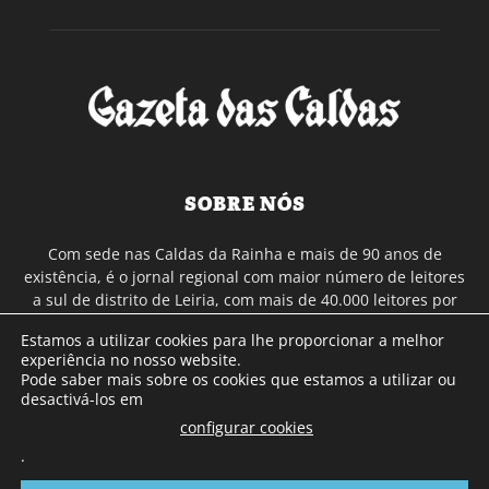
SOBRE NÓS
Com sede nas Caldas da Rainha e mais de 90 anos de
existência, é o jornal regional com maior número de leitores
a sul de distrito de Leiria, com mais de 40.000 leitores por
toda a região Oeste. Jornal com distribuição em Portugal
Estamos a utilizar cookies para lhe proporcionar a melhor
Continental e assinatura online.
experiência no nosso website.
Pode saber mais sobre os cookies que estamos a utilizar ou
desactivá-los em
SIGA-NOS
configurar cookies
.