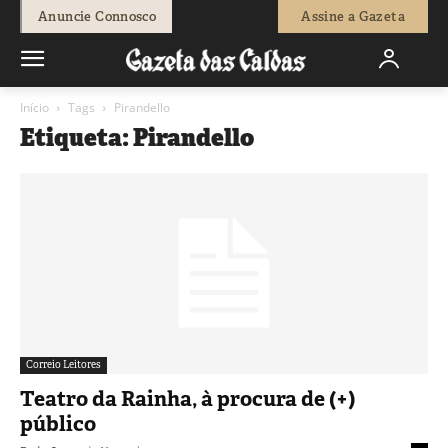
Anuncie Connosco
Assine a Gazeta
Início
Tags
Pirandello
Etiqueta: Pirandello
Correio Leitores
Teatro da Rainha, à procura de (+)
público