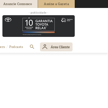
Anuncie Connosco
Assine a Gazeta
- publicidade -
Área Cliente
ers
Podcasts