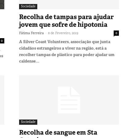
Sociedade
Recolha de tampas para ajudar
jovem que sofre de hipotonia
-
Fátima Ferreira
8 de Fevereiro, 2019
0
0
A Silver Coast Volunteers, associação que junta
cidadãos estrangeiros a viver na região, está a
,
recolher tampas de plástico para poder ajudar um
os
caldense...
Sociedade
Recolha de sangue em Sta