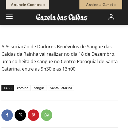
-
Redação
16 de Dezembro, 2011
652
0
Anuncie Connosco
Assine a Gazeta
Início
Actuais
Recolha de sangue em Santa Catarina
A Associação de Dadores Benévolos de Sangue das
Caldas da Rainha vai realizar no dia 18 de Dezembro,
uma colheita de sangue no Centro Paroquial de Santa
Catarina, entre as 9h30 e as 13h00.
TAGS
recolha
sangue
Santa Catarina