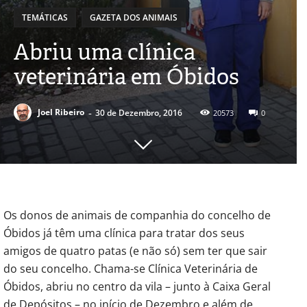
TEMÁTICAS
GAZETA DOS ANIMAIS
Abriu uma clínica
veterinária em Óbidos
-
Joel Ribeiro
30 de Dezembro, 2016
20573
0
Os donos de animais de companhia do concelho de
Óbidos já têm uma clínica para tratar dos seus
amigos de quatro patas (e não só) sem ter que sair
do seu concelho. Chama-se Clínica Veterinária de
Óbidos, abriu no centro da vila – junto à Caixa Geral
de Depósitos – no início de Dezembro e além de