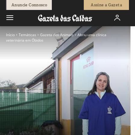
Anuncie Connosco
Assine a Gazeta
Início
Temáticas
Gazeta dos Animais
Abriu uma clínica
veterinária em Óbidos