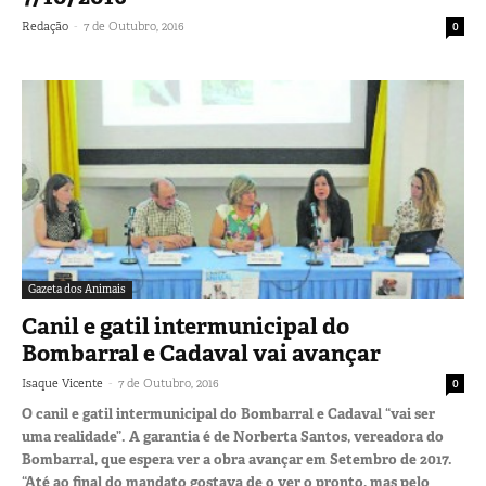
-
Redação
7 de Outubro, 2016
0
Gazeta dos Animais
Canil e gatil intermunicipal do
Bombarral e Cadaval vai avançar
-
Isaque Vicente
7 de Outubro, 2016
0
O canil e gatil intermunicipal do Bombarral e Cadaval “vai ser
uma realidade”. A garantia é de Norberta Santos, vereadora do
Bombarral, que espera ver a obra avançar em Setembro de 2017.
“Até ao final do mandato gostava de o ver o pronto, mas pelo