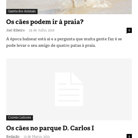
Gazeta dos Animais
Os cães podem ir à praia?
-
Joel Ribeiro
29 de Julho, 2016
0
A época balnear está aí e a pergunta que muita gente faz é se
pode levar o seu amigo de quatro patas à praia.
Correio Leitores
Os cães no parque D. Carlos I
-
Redação
13 de Março, 2015
0