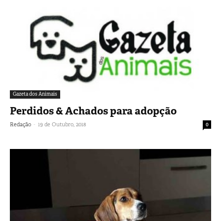
Gazeta dos Animais
Perdidos & Achados para adopção
-
Redação
19 de Outubro, 2018
0