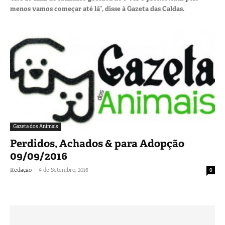
menos vamos começar até lá”, disse à Gazeta das Caldas.
Gazeta dos Animais
Perdidos, Achados & para Adopção
09/09/2016
-
Redação
9 de Setembro, 2016
0