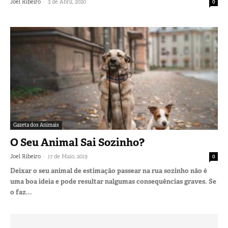
-
Joel Ribeiro
3 de Abril, 2020
0
Gazeta dos Animais
O Seu Animal Sai Sozinho?
-
Joel Ribeiro
17 de Maio, 2019
0
Deixar o seu animal de estimação passear na rua sozinho não é
uma boa ideia e pode resultar nalgumas consequências graves. Se
o faz...