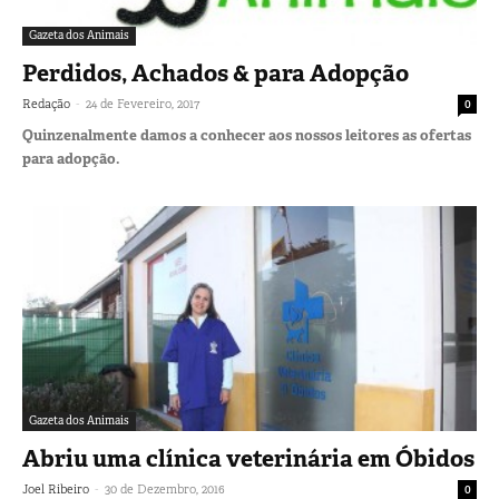
Gazeta dos Animais
Perdidos, Achados & para Adopção
-
Redação
24 de Fevereiro, 2017
0
Quinzenalmente damos a conhecer aos nossos leitores as ofertas
para adopção.
Gazeta dos Animais
Abriu uma clínica veterinária em Óbidos
-
Joel Ribeiro
30 de Dezembro, 2016
0