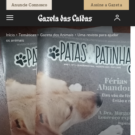
Anuncie Connosco
Assine a Gazeta
Início
Temáticas
Gazeta dos Animais
Uma revista para ajudar
os animais