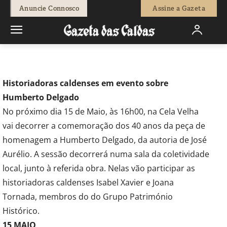
-
Redação
13 de Maio, 2016
941
0
Anuncie Connosco
Assine a Gazeta
Início
Actuais
ALCOBAÇA
Historiadoras caldenses em evento sobre
Humberto Delgado
No próximo dia 15 de Maio, às 16h00, na Cela Velha
vai decorrer a comemoração dos 40 anos da peça de
homenagem a Humberto Delgado, da autoria de José
Aurélio. A sessão decorrerá numa sala da coletividade
local, junto à referida obra. Nelas vão participar as
historiadoras caldenses Isabel Xavier e Joana
Tornada, membros do do Grupo Património
Histórico.
15 MAIO