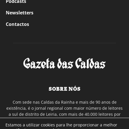
Podcasts
Newsletters
Contactos
SOBRE NÓS
Com sede nas Caldas da Rainha e mais de 90 anos de
existência, é o jornal regional com maior número de leitores
a sul de distrito de Leiria, com mais de 40.000 leitores por
toda a região Oeste. Jornal com distribuição em Portugal
Estamos a utilizar cookies para lhe proporcionar a melhor
Continental e assinatura online.