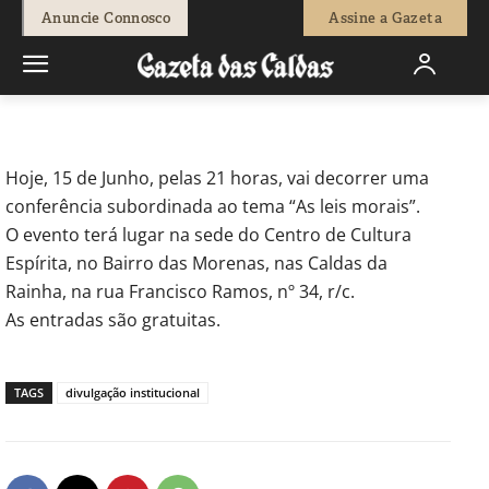
-
Redação
15 de Junho, 2012
562
0
Anuncie Connosco
Assine a Gazeta
Início
Actuais
Centro de Cultura Espírita
Hoje, 15 de Junho, pelas 21 horas, vai decorrer uma
conferência subordinada ao tema “As leis morais”.
O evento terá lugar na sede do Centro de Cultura
Espírita, no Bairro das Morenas, nas Caldas da
Rainha, na rua Francisco Ramos, nº 34, r/c.
As entradas são gratuitas.
TAGS
divulgação institucional