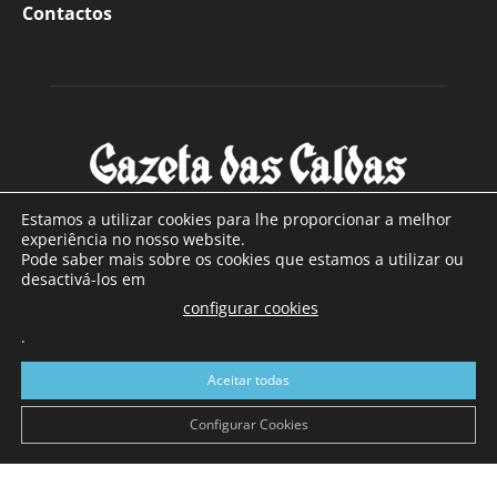
Contactos
Estamos a utilizar cookies para lhe proporcionar a melhor
experiência no nosso website.
Pode saber mais sobre os cookies que estamos a utilizar ou
SOBRE NÓS
desactivá-los em
configurar cookies
Com sede nas Caldas da Rainha e mais de 90 anos de
.
existência, é o jornal regional com maior número de leitores
a sul de distrito de Leiria, com mais de 40.000 leitores por
Aceitar todas
toda a região Oeste. Jornal com distribuição em Portugal
Continental e assinatura online.
Configurar Cookies
SIGA-NOS