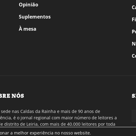
Opinião
C
Suplementos
F
À mesa
P
N
C
BRE NÓS
S
sede nas Caldas da Rainha e mais de 90 anos de
tência, é o jornal regional com maior número de leitores a
de distrito de Leiria, com mais de 40.000 leitores por toda
gião Oeste. Jornal com distribuição em Portugal
ionar a melhor experiência no nosso website.