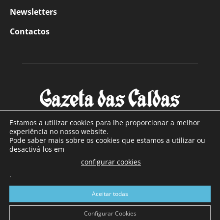
Newsletters
Contactos
Estamos a utilizar cookies para lhe proporcionar a melhor
experiência no nosso website.
Pode saber mais sobre os cookies que estamos a utilizar ou
SOBRE NÓS
desactivá-los em
configurar cookies
Com sede nas Caldas da Rainha e mais de 90 anos de
.
existência, é o jornal regional com maior número de leitores
a sul de distrito de Leiria, com mais de 40.000 leitores por
Aceitar todas
toda a região Oeste. Jornal com distribuição em Portugal
Continental e assinatura online.
Configurar Cookies