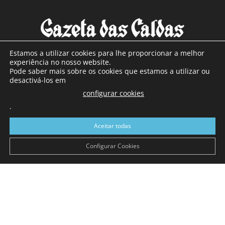
Estamos a utilizar cookies para lhe proporcionar a melhor
experiência no nosso website.
Pode saber mais sobre os cookies que estamos a utilizar ou
SOBRE NÓS
desactivá-los em
configurar cookies
Com sede nas Caldas da Rainha e mais de 90 anos de
.
existência, é o jornal regional com maior número de leitores
a sul de distrito de Leiria, com mais de 40.000 leitores por
Aceitar todas
toda a região Oeste. Jornal com distribuição em Portugal
Continental e assinatura online.
Configurar Cookies
SIGA-NOS