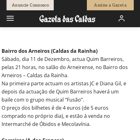
-
Redação
9 de Dezembro, 2010
570
0
Anuncie Connosco
Assine a Gazeta
Início
Agenda Cultural
Festas
Bairro dos Arneiros (Caldas da Rainha)
Sábado, dia 11 de Dezembro, actua Quim Barreiros,
pelas 21 horas, no salão do Arneirense, no Bairro dos
Arneiros – Caldas da Rainha.
Na primeira parte actuam os artistas JC e Diana Gil, e
depois da actuação de Quim Barreiros haverá um
baile com o grupo musical “Fusão”.
O preço dos bilhetes é de 4 euros (de 5 euros
comprado no próprio dia), e estão à venda no
Intermarché de Óbidos e Mecolavínia.