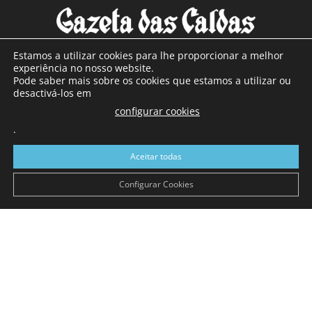
Estamos a utilizar cookies para lhe proporcionar a melhor
experiência no nosso website.
Pode saber mais sobre os cookies que estamos a utilizar ou
SOBRE NÓS
desactivá-los em
configurar cookies
Com sede nas Caldas da Rainha e mais de 90 anos de
.
existência, é o jornal regional com maior número de leitores
a sul de distrito de Leiria, com mais de 40.000 leitores por
Aceitar todas
toda a região Oeste. Jornal com distribuição em Portugal
Continental e assinatura online.
Configurar Cookies
SIGA-NOS
© Gazeta das Caldas - 2026