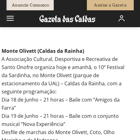
-
Redação
18 de Junho, 2010
925
0
Anuncie Connosco
Assine a Gazeta
Início
Agenda Cultural
Festas
Monte Olivett (Caldas da Rainha)
A Associação Cultural, Desportiva e Recreativa de
Santo Onofre organiza hoje e amanhã, o 10º Festival
da Sardinha, no Monte Olivett (parque de
estacionamento da UAL) – Caldas da Rainha, com a
seguinte programação:
Dia 18 de Junho – 21 horas – Baile com “Amigos da
Farra”
Dia 19 de Junho – 21 horas – Baile com o conjunto
musical “Nova Experiência”
Desfile de marchas do Monte Olivett, Coto, Olho