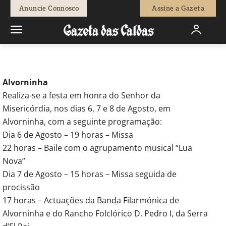
-
Redação
4 de Agosto, 2011
682
0
Anuncie Connosco
Assine a Gazeta
Início
Agenda Cultural
Festas
Alvorninha
Realiza-se a festa em honra do Senhor da
Misericórdia, nos dias 6, 7 e 8 de Agosto, em
Alvorninha, com a seguinte programação:
Dia 6 de Agosto – 19 horas – Missa
22 horas – Baile com o agrupamento musical “Lua
Nova”
Dia 7 de Agosto – 15 horas – Missa seguida de
procissão
17 horas – Actuações da Banda Filarmónica de
Alvorninha e do Rancho Folclórico D. Pedro I, da Serra