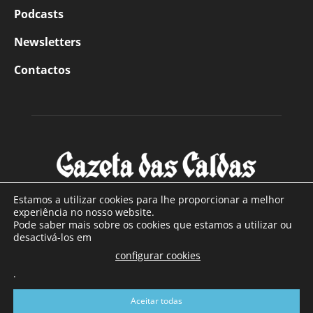
Podcasts
Newsletters
Contactos
Estamos a utilizar cookies para lhe proporcionar a melhor
experiência no nosso website.
Pode saber mais sobre os cookies que estamos a utilizar ou
SOBRE NÓS
desactivá-los em
configurar cookies
Com sede nas Caldas da Rainha e mais de 90 anos de
.
existência, é o jornal regional com maior número de leitores
a sul de distrito de Leiria, com mais de 40.000 leitores por
Aceitar todas
toda a região Oeste. Jornal com distribuição em Portugal