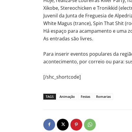
Hoje, realiza-se Loureiras River Party, n
Xikobe, Stereochicken e Tronikkid (elec
Juvenil da Junta de Freguesia de Alpedri
White Magus (trance), Spin That Shit (ro
Há espaço para acampamento e uma zon
As entradas são livres.
Para inserir eventos populares da regi
acontecimento, por correio ou para: s
[/shc_shortcode]
TAGS
Animação
Festas
Romarias