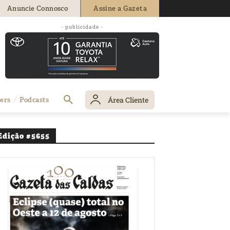
Anuncie Connosco
Assine a Gazeta
- publicidade -
Área Cliente
ers
Podcasts
Edição #5655