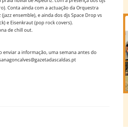
a praia fluvial de Alpedriz. com a presença dos djs
tro). Conta ainda com a actuação da Orquestra
z (jazz ensemble), e ainda dos djs Space Drop vs
ck) e Eisenkraut (pop rock covers).
a de chill out.
ão enviar a informação, uma semana antes do
usanagoncalves@gazetadascaldas.pt