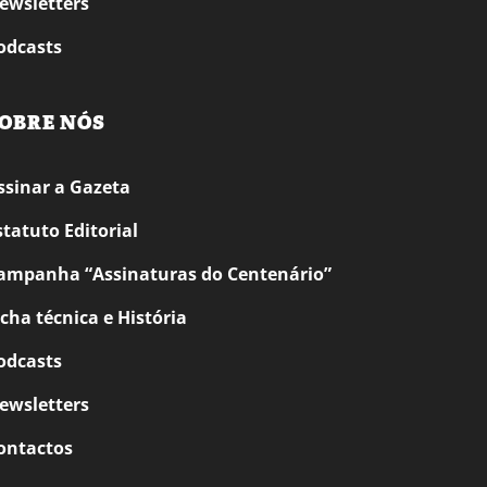
ewsletters
odcasts
OBRE NÓS
ssinar a Gazeta
statuto Editorial
ampanha “Assinaturas do Centenário”
icha técnica e História
odcasts
ewsletters
ontactos