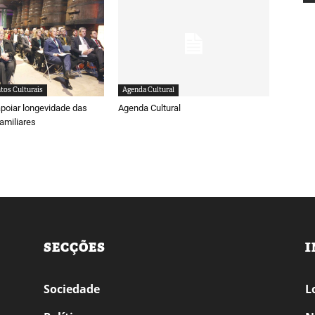
tos Culturais
Agenda Cultural
poiar longevidade das
Agenda Cultural
amiliares
SECÇÕES
I
Sociedade
L