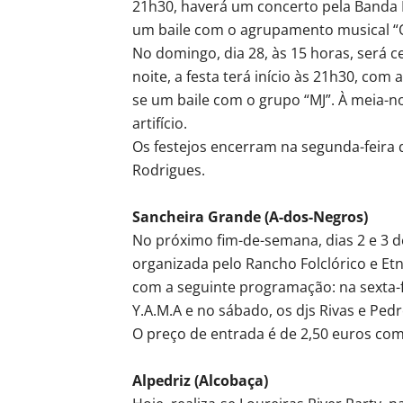
21h30, haverá um concerto pela Banda F
um baile com o agrupamento musical “O
No domingo, dia 28, às 15 horas, será c
noite, a festa terá início às 21h30, com
se um baile com o grupo “MJ”. À meia-no
artifício.
Os festejos encerram na segunda-feira 
Rodrigues.
Sancheira Grande (A-dos-Negros)
No próximo fim-de-semana, dias 2 e 3 d
organizada pelo Rancho Folclórico e Etn
com a seguinte programação: na sexta-fe
Y.A.M.A e no sábado, os djs Rivas e Pedr
O preço de entrada é de 2,50 euros com
Alpedriz (Alcobaça)