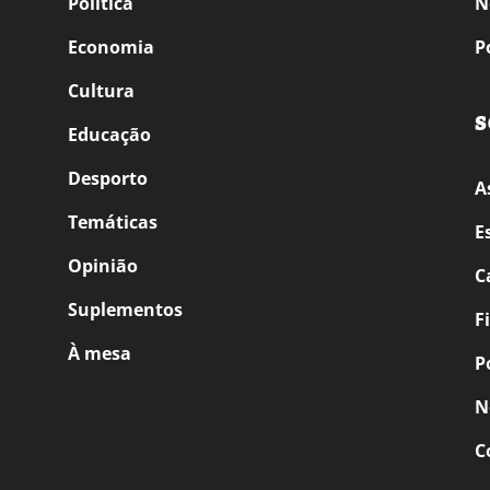
Política
N
Economia
P
Cultura
S
Educação
Desporto
A
Temáticas
E
Opinião
C
Suplementos
F
À mesa
P
N
C