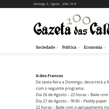
Domingo, 9 _ Agosto _ 2026, 14:15
AGENDA CULTURAL
FESTAS
FESTAS
-
Redação
25 de Agosto, 2011
634
Sociedade
Política
Economia
Início
Agenda Cultural
FESTAS
A-dos-Francos
De sexta-feira a Domingo, decorrerá a f
com o seguinte programa:
Dia 26 de Agosto – 22 horas – Baile com
Dia 27 de Agosto – 9h30 – Peddy-paper
22 horas – Baile com o agrupamento mu