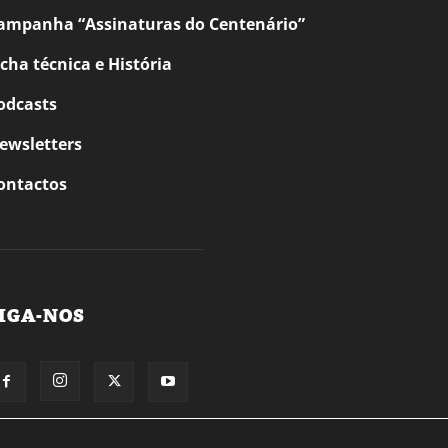
ampanha “Assinaturas do Centenário”
icha técnica e História
odcasts
ewsletters
ontactos
IGA-NOS