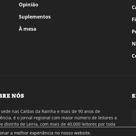
Opinião
C
Suplementos
F
À mesa
P
N
C
BRE NÓS
S
sede nas Caldas da Rainha e mais de 90 anos de
tência, é o jornal regional com maior número de leitores a
de distrito de Leiria, com mais de 40.000 leitores por toda
gião Oeste. Jornal com distribuição em Portugal
ionar a melhor experiência no nosso website.