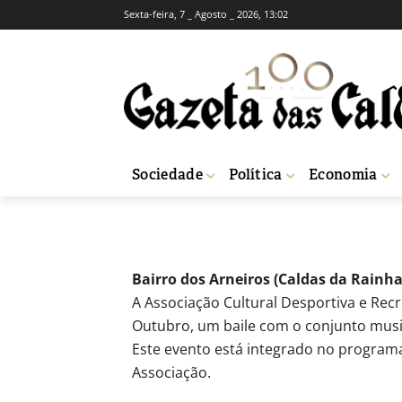
Sexta-feira, 7 _ Agosto _ 2026, 13:02
AGENDA CULTURAL
FESTAS
Festas
-
Redação
6 de Outubro, 2011
532
Sociedade
Política
Economia
Início
Agenda Cultural
Festas
Bairro dos Arneiros (Caldas da Rainha
A Associação Cultural Desportiva e Recr
Outubro, um baile com o conjunto musica
Este evento está integrado no program
Associação.