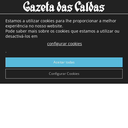
Estamos a utilizar cookies para lhe proporcionar a melhor
experiência no nosso website.
Pode saber mais sobre os cookies que estamos a utilizar ou
SOBRE NÓS
desactivá-los em
configurar cookies
Com sede nas Caldas da Rainha e mais de 90 anos de
.
existência, é o jornal regional com maior número de leitores
a sul de distrito de Leiria, com mais de 40.000 leitores por
Aceitar todas
toda a região Oeste. Jornal com distribuição em Portugal
Continental e assinatura online.
Configurar Cookies
SIGA-NOS
© Gazeta das Caldas - 2026