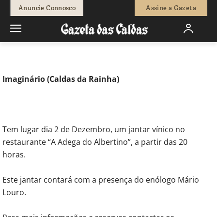
-
Redação
24 de Novembro, 2011
581
0
Anuncie Connosco
Assine a Gazeta
Início
Agenda Cultural
Festas
Imaginário (Caldas da Rainha)
Tem lugar dia 2 de Dezembro, um jantar vínico no
restaurante “A Adega do Albertino”, a partir das 20
horas.
Este jantar contará com a presença do enólogo Mário
Louro.