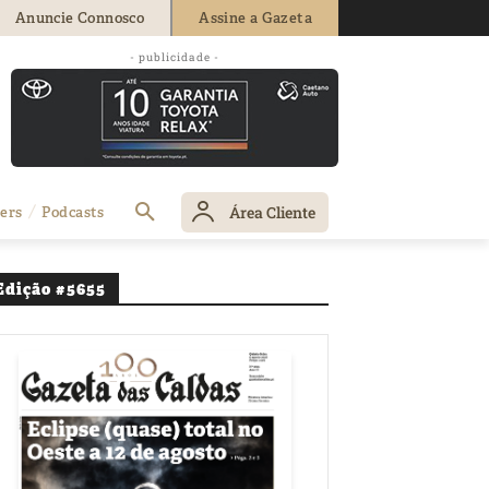
Anuncie Connosco
Assine a Gazeta
- publicidade -
Área Cliente
ers
Podcasts
Edição #5655