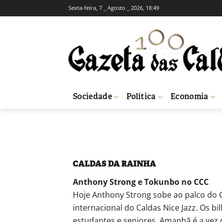
Sexta-feira, 7 _ Agosto _ 2026, 18:49
AGENDA CULTURAL
ACONTECIMENTOS CUL
Agenda Cultura
-
Redação
30 de Outubro, 2015
752
Sociedade
Política
Economia
Início
Agenda Cultural
Acontecimentos Culturais
Agenda Cultural
CALDAS DA RAINHA
Anthony Strong e Tokunbo no CCC
Hoje Anthony Strong sobe ao palco do 
internacional do Caldas Nice Jazz. Os b
estudantes e seniores. Amanhã é a vez