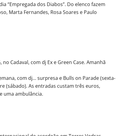
dia “Empregada dos Diabos”. Do elenco fazem
doso, Marta Fernandes, Rosa Soares e Paulo
5, no Cadaval, com dj Ex e Green Case. Amanhã
semana, com dj… surpresa e Bulls on Parade (sexta-
re (sábado). As entradas custam três euros,
de uma ambulância.
l internacional de acordeão em Torres Vedras.