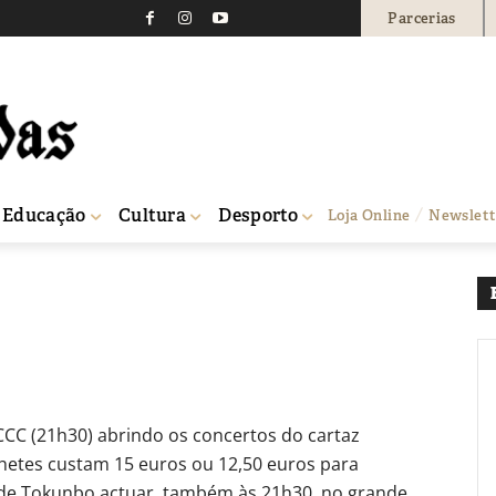
Parcerias
TURAIS
CULTURA
l
0
Educação
Cultura
Desporto
Loja Online
Newslett
CCC (21h30) abrindo os concertos do cartaz
ilhetes custam 15 euros ou 12,50 euros para
 de Tokunbo actuar, também às 21h30, no grande