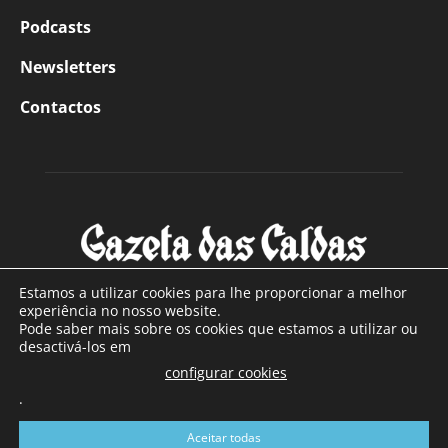
Podcasts
Newsletters
Contactos
Estamos a utilizar cookies para lhe proporcionar a melhor
experiência no nosso website.
Pode saber mais sobre os cookies que estamos a utilizar ou
SOBRE NÓS
desactivá-los em
configurar cookies
Com sede nas Caldas da Rainha e mais de 90 anos de
.
existência, é o jornal regional com maior número de leitores
a sul de distrito de Leiria, com mais de 40.000 leitores por
Aceitar todas
toda a região Oeste. Jornal com distribuição em Portugal