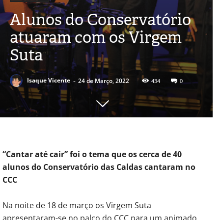
Alunos do Conservatório
atuaram com os Virgem
Suta
-
Isaque Vicente
24 de Março, 2022
434
0
“Cantar até cair” foi o tema que os cerca de 40
alunos do Conservatório das Caldas cantaram no
CCC
Na noite de 18 de março os Virgem Suta
apresentaram-se no palco do CCC para um animado