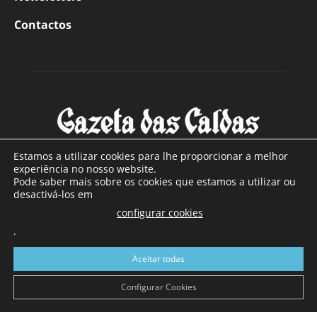
Contactos
Estamos a utilizar cookies para lhe proporcionar a melhor
experiência no nosso website.
Pode saber mais sobre os cookies que estamos a utilizar ou
SOBRE NÓS
desactivá-los em
configurar cookies
Com sede nas Caldas da Rainha e mais de 90 anos de
.
existência, é o jornal regional com maior número de leitores
a sul de distrito de Leiria, com mais de 40.000 leitores por
Aceitar todas
toda a região Oeste. Jornal com distribuição em Portugal
Continental e assinatura online.
Configurar Cookies