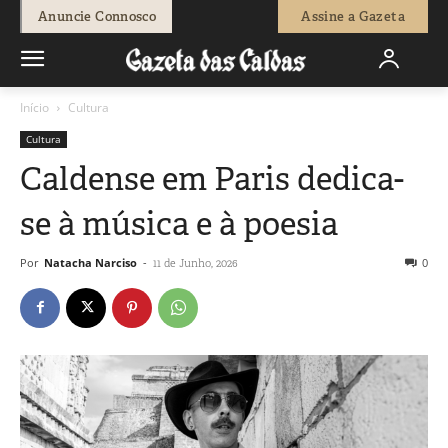
Anuncie Connosco
Assine a Gazeta
Início
Cultura
Cultura
Caldense em Paris dedica-
se à música e à poesia
Por
Natacha Narciso
-
0
11 de Junho, 2026