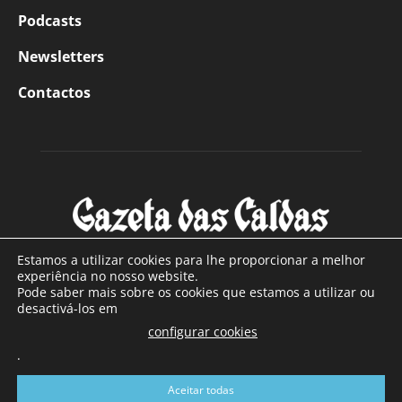
Podcasts
Newsletters
Contactos
Estamos a utilizar cookies para lhe proporcionar a melhor
experiência no nosso website.
Pode saber mais sobre os cookies que estamos a utilizar ou
SOBRE NÓS
desactivá-los em
configurar cookies
Com sede nas Caldas da Rainha e mais de 90 anos de
existência, é o jornal regional com maior número de leitores
.
a sul de distrito de Leiria, com mais de 40.000 leitores por
Aceitar todas
toda a região Oeste. Jornal com distribuição em Portugal