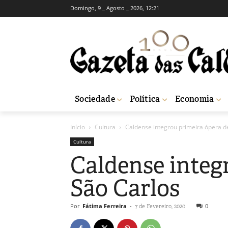
Domingo, 9 _ Agosto _ 2026, 12:21
Sociedade
Política
Economia
Início
Cultura
Caldense integrou primeira ópera d
Cultura
Caldense integ
São Carlos
Por
Fátima Ferreira
-
0
7 de Fevereiro, 2020