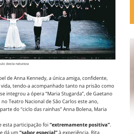
ulo desta natureza
pel de Anna Kennedy, a única amiga, confidente,
ua vida, tendo-a acompanhado tanto na prisão como
nse integrou a ópera “Maria Stugarda”, de Gaetano
a no Teatro Nacional de São Carlos este ano,
 parte do “ciclo das rainhas” Anna Bolena, Maria
e esta participação foi
“extremamente positiva”
.
que dá um
“sabor especial”
à experiência. Rita