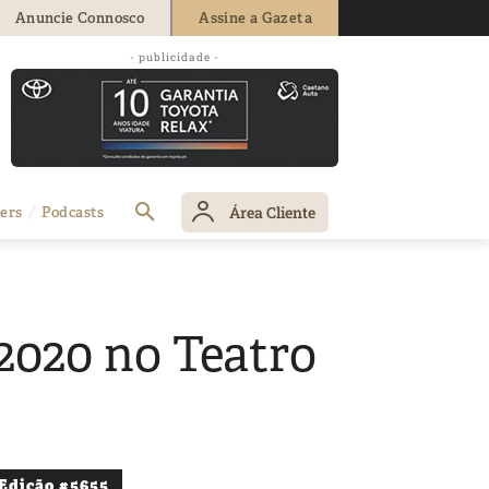
Anuncie Connosco
Assine a Gazeta
- publicidade -
Área Cliente
ers
Podcasts
2020 no Teatro
Edição #5655