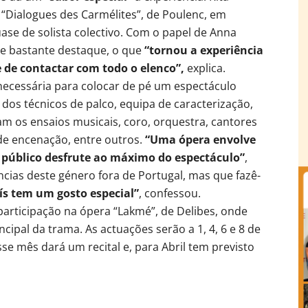
“Dialogues des Carmélites”, de Poulenc, em
ase de solista colectivo. Com o papel de Anna
ve bastante destaque, o que
“tornou a experiência
 de contactar com todo o elenco”,
explica.
necessária para colocar de pé um espectáculo
 dos técnicos de palco, equipa de caracterização,
m os ensaios musicais, coro, orquestra, cantores
 de encenação, entre outros.
“Uma ópera envolve
 público desfrute ao máximo do espectáculo”
,
ências deste género fora de Portugal, mas que fazê-
ís tem um gosto especial”
, confessou.
participação na ópera “Lakmé”, de Delibes, onde
cipal da trama. As actuações serão a 1, 4, 6 e 8 de
se mês dará um recital e, para Abril tem previsto