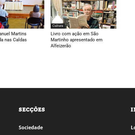
Cultura
anuel Martins
Livro com ação em São
da nas Caldas
Martinho apresentado em
Alfeizerão
SECÇÕES
I
Sociedade
L