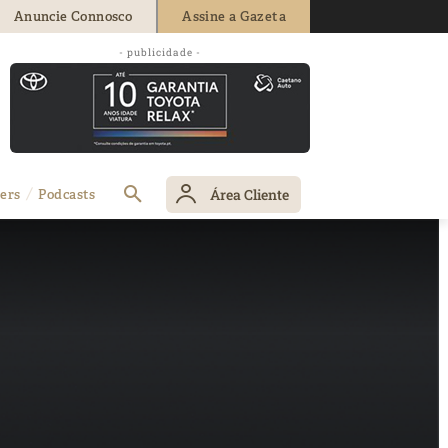
Anuncie Connosco
Assine a Gazeta
- publicidade -
Área Cliente
ers
Podcasts