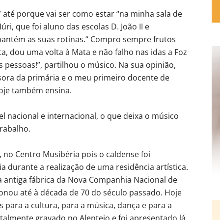
” até porque vai ser como estar “na minha sala de
úri, que foi aluno das escolas D. João II e
mantém as suas rotinas.“ Compro sempre frutos
, dou uma volta à Mata e não falho nas idas a Foz
 pessoas!”, partilhou o músico. Na sua opinião,
sora da primária e o meu primeiro docente de
hoje também ensina.
ível nacional e internacional, o que deixa o músico
trabalho.
, no Centro Musibéria pois o caldense foi
a durante a realização de uma residência artística.
ma antiga fábrica da Nova Companhia Nacional de
onou até à década de 70 do século passado. Hoje
 para a cultura, para a música, dança e para a
otalmente gravado no Alentejo e foi apresentado lá,