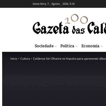
Sexta-feira, 7 _ Agosto _ 2026, 0:16
Sociedade
Política
Economia
Início
Cultura
Caldense Iúri Oliveira no Impulso para apresentar álbu