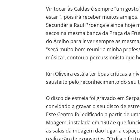
Vir tocar às Caldas é sempre “um gosto
estar “, pois irá receber muitos amigos. I
Secundária Raul Proença e ainda hoje 
secos na mesma banca da Praça da Fruta
do Arelho para ir ver sempre as mesmas
“será muito bom reunir a minha profes
música”, contou o percussionista que 
Iúri Oliveira está a ter boas críticas a n
satisfeito pelo reconhecimento do seu 
O disco de estreia foi gravado em Serpa
convidado a gravar o seu disco de estrei
Este Centro foi edificado a partir de u
Moagem, instalada em 1907 e que funci
as salas da moagem dão lugar a espaços
realização de exposições. “O disco foi t