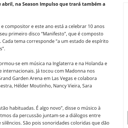
e abril, na Season Impulso que trará também a
a e compositor e este ano está a celebrar 10 anos
 seu primeiro disco “Manifesto”, que é composto
s. Cada tema corresponde “a um estado de espírito
s”.
 formou-se em música na Inglaterra e na Holanda e
e internacionais. Já tocou com Madonna nos
Grand Garden Arena em Las Vegas e colabora
stra, Hélder Moutinho, Nancy Vieira, Sara
stão habituadas. É algo novo”, disse o músico à
ritmos da percussão juntam-se a diálogos entre
e silêncios. São pois sonoridades coloridas que dão