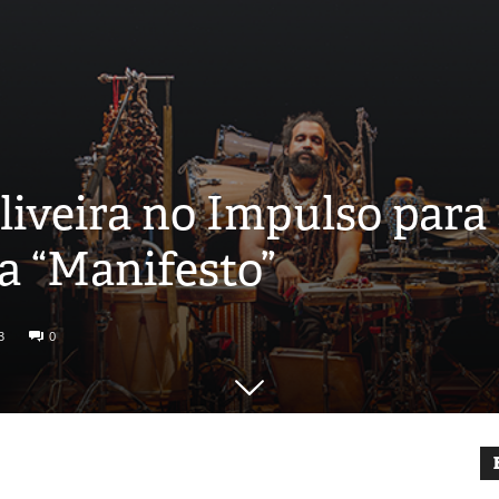
liveira no Impulso para
a “Manifesto”
3
0