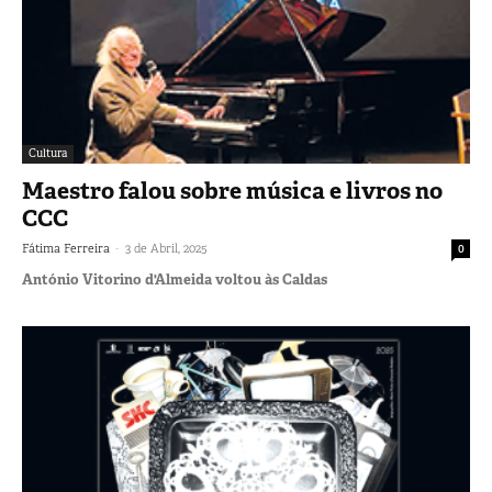
Cultura
Maestro falou sobre música e livros no
CCC
-
Fátima Ferreira
3 de Abril, 2025
0
António Vitorino d'Almeida voltou às Caldas