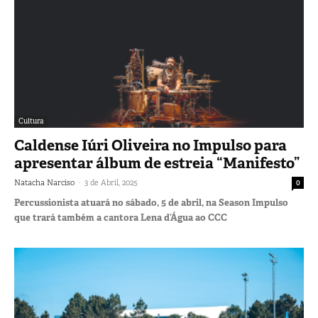
Cultura
Caldense Iúri Oliveira no Impulso para
apresentar álbum de estreia “Manifesto”
-
Natacha Narciso
3 de Abril, 2025
0
Percussionista atuará no sábado, 5 de abril, na Season Impulso
que trará também a cantora Lena d’Água ao CCC