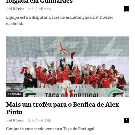
folgada em Guimarães
-
Joel Ribeiro
3 de Abril, 2025
0
Equipa está a disputar a fase de manutenção da 1ª Divisão
nacional,
Desporto
Mais um troféu para o Benfica de Alex
Pinto
-
Joel Ribeiro
3 de Abril, 2025
0
Conjunto encarnado venceu a Taça de Portugal