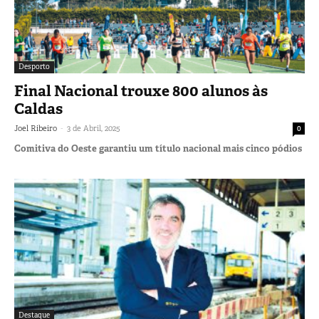
Desporto
Final Nacional trouxe 800 alunos às
Caldas
-
Joel Ribeiro
3 de Abril, 2025
0
Comitiva do Oeste garantiu um título nacional mais cinco pódios
Destaque