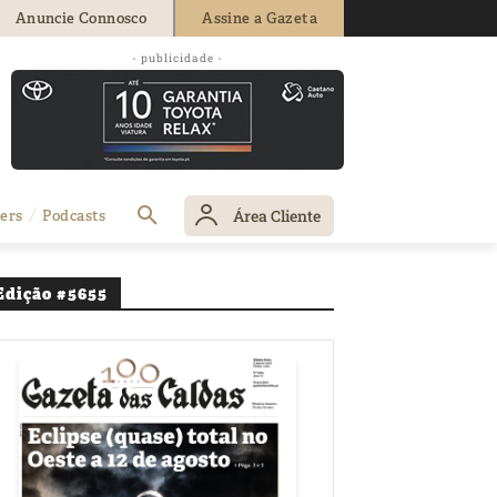
Anuncie Connosco
Assine a Gazeta
- publicidade -
de Tornada
Área Cliente
ers
Podcasts
Edição #5655