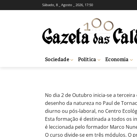
Sábado, 8 _ Agosto _ 2026, 17:50
CULTURA
Curso de ilustr
-
Isaque Vicente
7 de Setembro, 2018
Sociedade
Política
Economia
Início
Cultura
Curso de ilustração científica no Paul de Tornada
No dia 2 de Outubro inicia-se a terceira 
desenho da natureza no Paul de Tornada
diurno ou pós-laboral, no Centro Ecoló
Esta formação é destinada a todos os 
é leccionada pelo formador Marco Nune
O curso divide-se em três módulos. O 