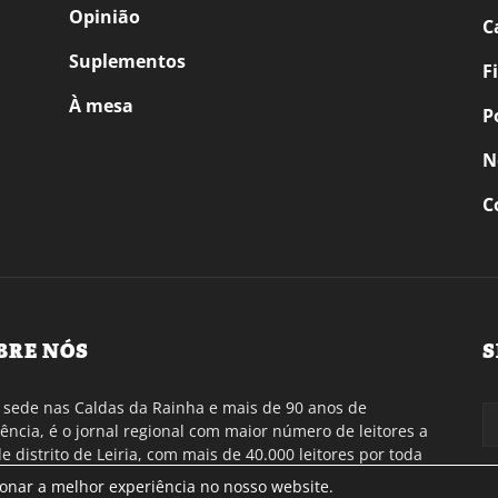
Opinião
C
Suplementos
F
À mesa
P
N
C
BRE NÓS
S
sede nas Caldas da Rainha e mais de 90 anos de
tência, é o jornal regional com maior número de leitores a
de distrito de Leiria, com mais de 40.000 leitores por toda
gião Oeste. Jornal com distribuição em Portugal
ionar a melhor experiência no nosso website.