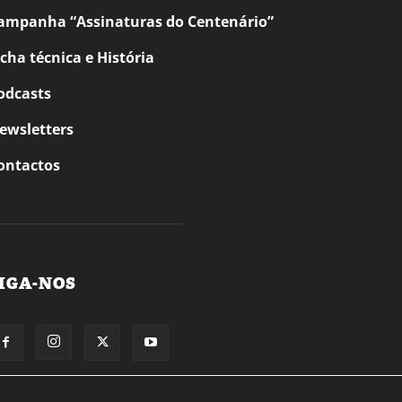
ampanha “Assinaturas do Centenário”
icha técnica e História
odcasts
ewsletters
ontactos
IGA-NOS