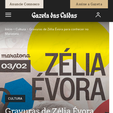
Anuncie Connosco
Assine a Gazeta
Início
Cultura
Gravuras de Zélia Évora para conhecer no
Maratona
CULTURA
Gravuras de Zélia Évora