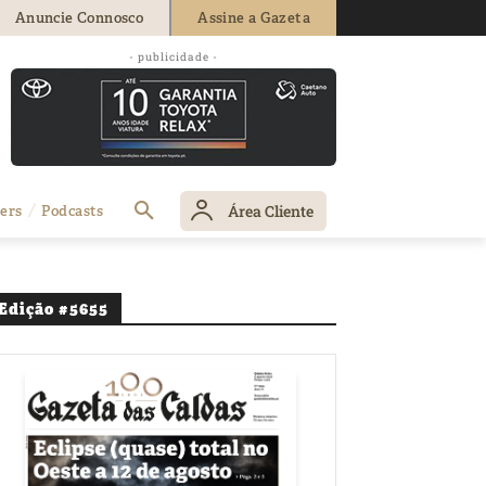
Anuncie Connosco
Assine a Gazeta
- publicidade -
Área Cliente
ers
Podcasts
Edição #5655