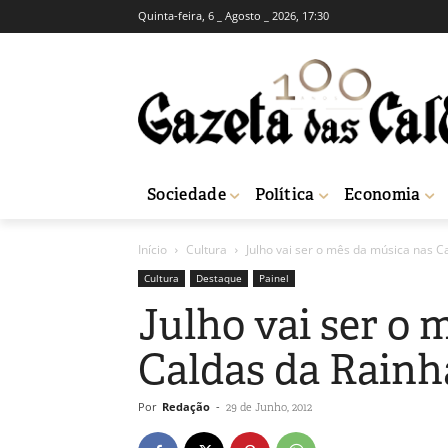
Quinta-feira, 6 _ Agosto _ 2026, 17:30
Sociedade
Política
Economia
Início
Cultura
Julho vai ser o mês da música nas C
Cultura
Destaque
Painel
Julho vai ser o 
Caldas da Rainh
Por
Redação
-
29 de Junho, 2012