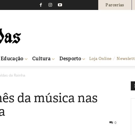
Parcerias
Educação
Cultura
Desporto
Loja Online
Newslett
aldas da Rainha
mês da música nas
a
0