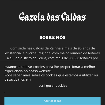
SOBRE NÓS
Com sede nas Caldas da Rainha e mais de 90 anos de
existência, é o jornal regional com maior número de leitores
a sul de distrito de Leiria, com mais de 40.000 leitores por
toda a região Oeste. Jornal com distribuição em Portugal
Estamos a utilizar cookies para lhe proporcionar a melhor
Continental e assinatura online.
experiência no nosso website.
Pode saber mais sobre os cookies que estamos a utilizar ou
desactivá-los em
SIGA-NOS
configurar cookies
.
Aceitar todas