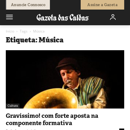
Anuncie Connosco
Assine a Gazeta
Início
Tags
Música
Etiqueta: Música
Cultura
Gravíssimo! com forte aposta na
componente formativa