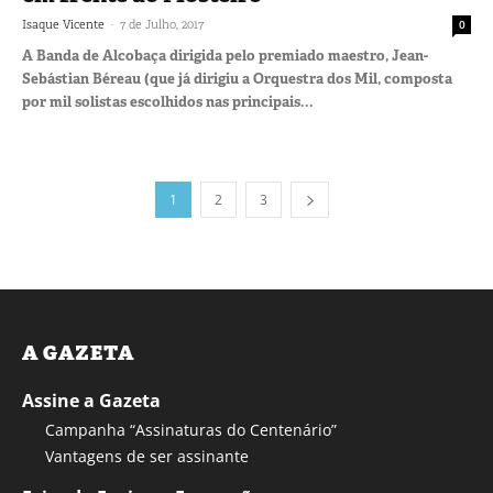
-
Isaque Vicente
7 de Julho, 2017
0
A Banda de Alcobaça dirigida pelo premiado maestro, Jean-
Sebástian Béreau (que já dirigiu a Orquestra dos Mil, composta
por mil solistas escolhidos nas principais...
1
2
3
A GAZETA
Assine a Gazeta
Campanha “Assinaturas do Centenário”
Vantagens de ser assinante