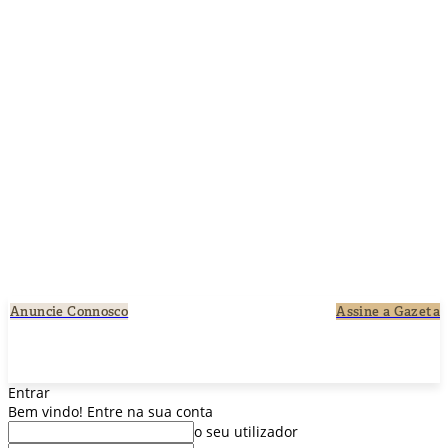
Início
Actuais
Loja da Catarina realiza workhops
Anuncie Connosco
Assine a Gazeta
Entrar
Bem vindo! Entre na sua conta
o seu utilizador