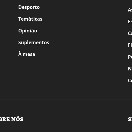
Desporto
A
Temáticas
E
Opinião
C
Suplementos
F
À mesa
P
N
C
BRE NÓS
S