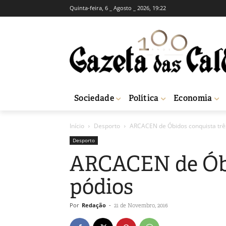
Quinta-feira, 6 _ Agosto _ 2026, 19:22
Sociedade
Política
Economia
Início
Desporto
ARCACEN de Óbidos conquista trê
Desporto
ARCACEN de Óbi
pódios
Por
Redação
-
21 de Novembro, 2016