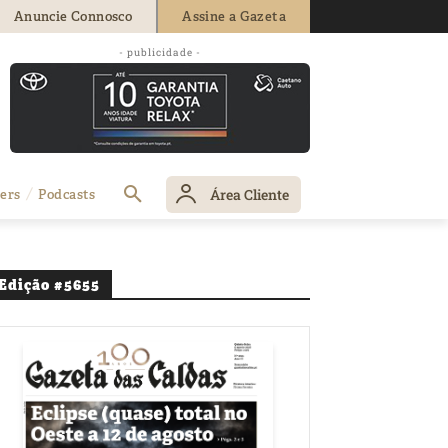
Anuncie Connosco
Assine a Gazeta
- publicidade -
Área Cliente
ers
Podcasts
Edição #5655