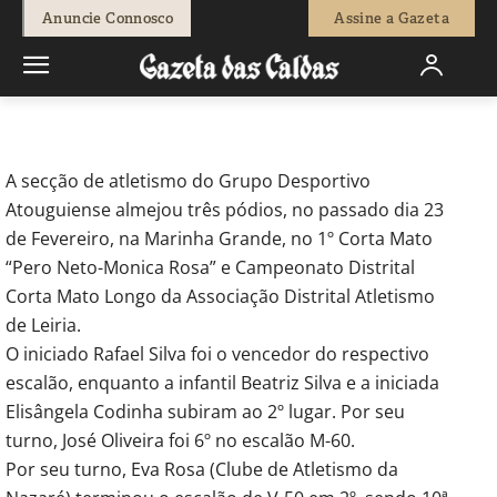
-
Joaquim Paulo
6 de Março, 2020
882
0
Anuncie Connosco
Assine a Gazeta
Início
Desporto
Atouguiense com três pódios no Corta-Mato na
Marinha Grande
A secção de atletismo do Grupo Desportivo
Atouguiense almejou três pódios, no passado dia 23
de Fevereiro, na Marinha Grande, no 1º Corta Mato
“Pero Neto-Monica Rosa” e Campeonato Distrital
Corta Mato Longo da Associação Distrital Atletismo
de Leiria.
O iniciado Rafael Silva foi o vencedor do respectivo
escalão, enquanto a infantil Beatriz Silva e a iniciada
Elisângela Codinha subiram ao 2º lugar. Por seu
turno, José Oliveira foi 6º no escalão M-60.
Por seu turno, Eva Rosa (Clube de Atletismo da