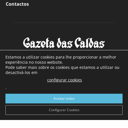
Contactos
Estamos a utilizar cookies para lhe proporcionar a melhor
experiência no nosso website.
Pode saber mais sobre os cookies que estamos a utilizar ou
SOBRE NÓS
desactivá-los em
configurar cookies
Com sede nas Caldas da Rainha e mais de 90 anos de
.
existência, é o jornal regional com maior número de leitores
a sul de distrito de Leiria, com mais de 40.000 leitores por
Aceitar todas
toda a região Oeste. Jornal com distribuição em Portugal
Continental e assinatura online.
Configurar Cookies
SIGA-NOS