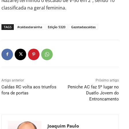
Nazaré) terminou o escalão de V-50 em 2º, sendo 10ª
classificada na geral feminina.
TAGS
#caldasdarainha
Edição 5320
Gazetadascaldas
Artigo anterior
Próximo artigo
Caldas RC volta aos triunfos
Peniche AC faz 5º lugar no
fora de portas
Duatlo Jovem do
Entroncamento
Joaquim Paulo