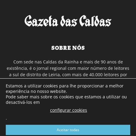
SOBRE NÓS
Com sede nas Caldas da Rainha e mais de 90 anos de
existência, é o jornal regional com maior número de leitores
a sul de distrito de Leiria, com mais de 40.000 leitores por
toda a região Oeste. Jornal com distribuição em Portugal
Estamos a utilizar cookies para lhe proporcionar a melhor
Continental e assinatura online.
experiência no nosso website.
Pode saber mais sobre os cookies que estamos a utilizar ou
desactivá-los em
SIGA-NOS
configurar cookies
.
Aceitar todas