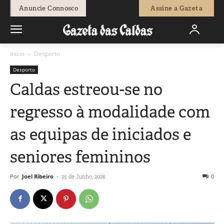
Anuncie Connosco
Assine a Gazeta
Início
Desporto
Desporto
Caldas estreou-se no
regresso à modalidade com
as equipas de iniciados e
seniores femininos
Por
Joel Ribeiro
-
0
25 de Junho, 2026